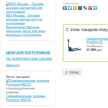
поделиться
КБЗ Москва - Онлайн
магазин запчастей для
погрузчиков
Высококачественные
C этим товаром поку
запасные части для всех
вилочных погрузчиков
Гидравлически
(РОКЛА) i25
24 998
руб.
13 989
руб.
ЦЕПИ ДЛЯ ПОГРУЗЧИКОВ
,
ПО ДОКРИЗИСНЫМ ЦЕНАМ!
Звоните!
Хиты продаж!
спецпредложение
новинка
Гидравлическая тележка
Premium KBZ25