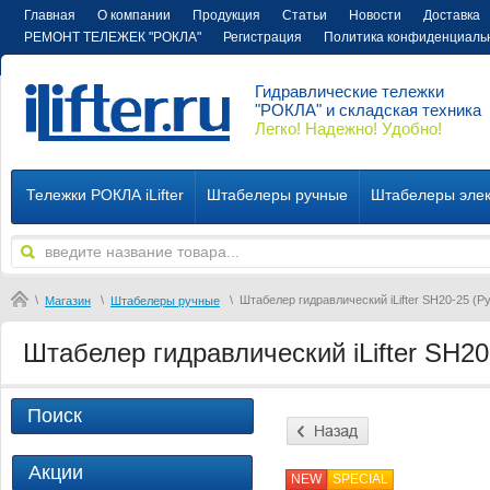
Главная
О компании
Продукция
Статьи
Новости
Доставка
РЕМОНТ ТЕЛЕЖЕК "РОКЛА"
Регистрация
Политика конфиденциаль
Гидравлические тележки
"РОКЛА" и складская техника
Легко! Надежно! Удобно!
Тележки РОКЛА iLifter
Штабелеры ручные
Штабелеры элек
\
\
\
Штабелер гидравлический iLifter SH20-25 (Р
Магазин
Штабелеры ручные
Штабелер гидравлический iLifter SH20
Поиск
Акции
NEW
SPECIAL